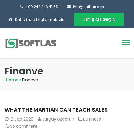
+90 242 243 41 55
info@softlas.com
İLETIŞIME GEÇIN
Daha fazla bilgi almak için
Finanve
Home
>
Finanve
WHAT THE MARTIAN CAN TEACH SALES
12
Sep 2020
turgay.ozdemir
Business
No comment