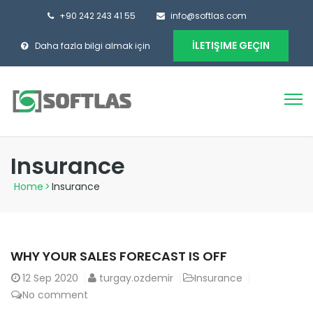
+90 242 243 41 55
info@softlas.com
İLETIŞIME GEÇIN
Daha fazla bilgi almak için
Insurance
Home
>
Insurance
WHY YOUR SALES FORECAST IS OFF
12
Sep 2020
turgay.ozdemir
Insurance
No comment